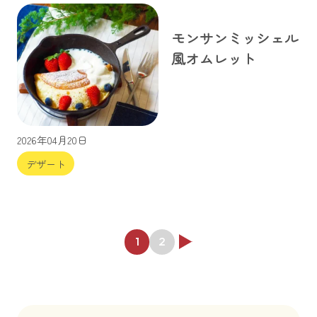
モンサンミッシェル
風オムレット
2026年04月20日
デザート
投
1
2
稿
の
ペ
ー